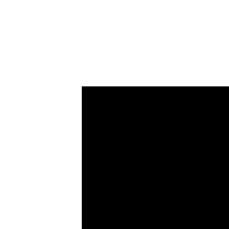
지상파 UHD 방송
안테나
지상파 HD 방송
알림
UHD KOREA