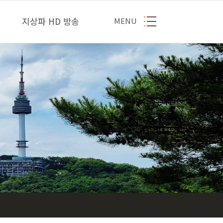
지상파 HD 방송
MENU