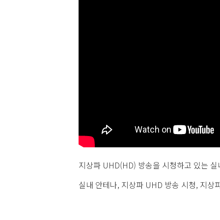
지상파 UHD(HD) 방송을 시청하고 있는 
실내 안테나, 지상파 UHD 방송 시청, 지상파 H