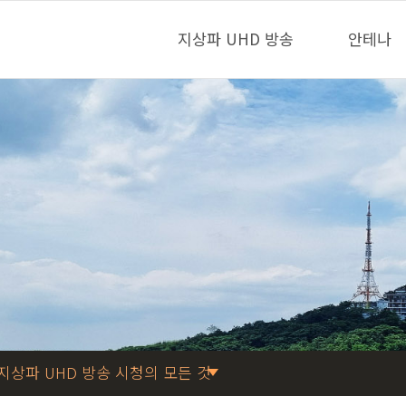
지상파 UHD 방송
안테나
지상파 UHD 방송 시청의 모든 것