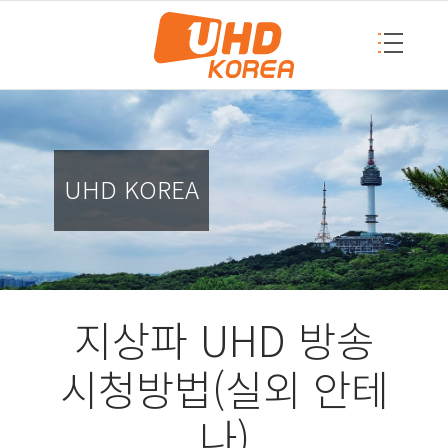
UHD KOREA
지상파 UHD 방송
시청방법(실외 안테
나)