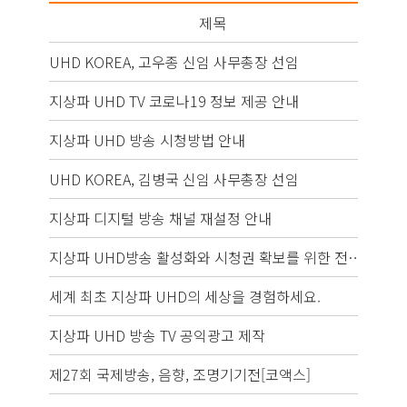
제목
UHD KOREA, 고우종 신임 사무총장 선임
202
지상파 UHD TV 코로나19 정보 제공 안내
202
지상파 UHD 방송 시청방법 안내
201
UHD KOREA, 김병국 신임 사무총장 선임
201
지상파 디지털 방송 채널 재설정 안내
201
지상파 UHD방송 활성화와 시청권 확보를 위한 전문가 정책 토론회
201
세계 최초 지상파 UHD의 세상을 경험하세요.
201
지상파 UHD 방송 TV 공익광고 제작
201
제27회 국제방송, 음향, 조명기기전[코액스]
201