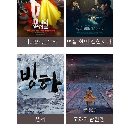
미녀와 순정남
멱살 한번 잡힙시다
빙하
고려거란전쟁