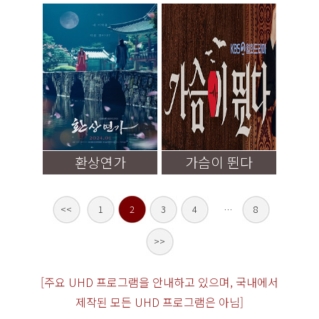
환상연가
가슴이 뛴다
<<
1
2
3
4
…
8
>>
[주요 UHD 프로그램을 안내하고 있으며, 국내에서
제작된 모든 UHD 프로그램은 아님]