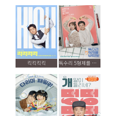
킥킥킥킥
독수리 5형제를 부탁해