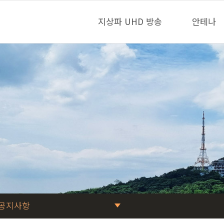
지상파 UHD 방송
안테나
공지사항