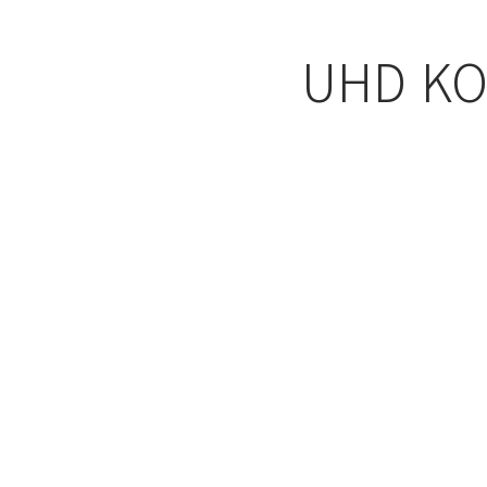
지상파 UHD 방송
UHD K
안테나
지상파 HD 방송
알림
UHD KOREA