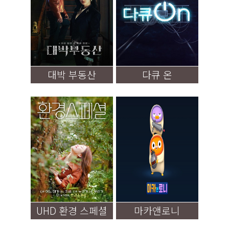
대박 부동산
다큐 온
UHD 환경 스페셜
마카앤로니